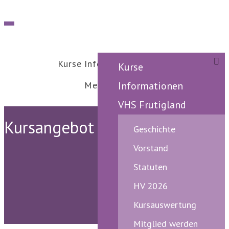
Kurse
Informationen
VHS Frutigland
Kurse
Medienberichte
Herzlichen Dank
Informationen
VHS Frutigland
Kursangebot
Geschichte
Vorstand
Statuten
HV 2026
Kursauswertung
Mitglied werden